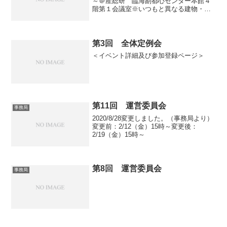
～＠産総研 臨海副都心センター本館４
階第１会議室※いつもと異なる建物・会
議室です。ご注意ください。
第3回 全体定例会
＜イベント詳細及び参加登録ページ＞
第11回 運営委員会
事務局
2020/8/28変更しました。（事務局より）
変更前：2/12（金）15時～変更後：
2/19（金）15時～
第8回 運営委員会
事務局