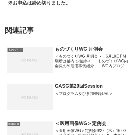
※お申込は締め切りました。
関連記事
ものづくりWG 月例会
ものづくり
＜ものづくりWG 月例会＞ 6月19日PM
場所は都内で検討中 ・ものづくりWG内
会員のAI活用事例紹介 ・WG内プロジェ
クトに関する情報共有 ・ものづくりWG
作成のAI導入推進ツールの改善検討 ・
その他、情報共有
GASG第29回Session
＜プログラム及び参加登録URL＞
＜医用画像WG＞定例会
医用画像
＜医用画像WG＞定例会9/27（木）16:00